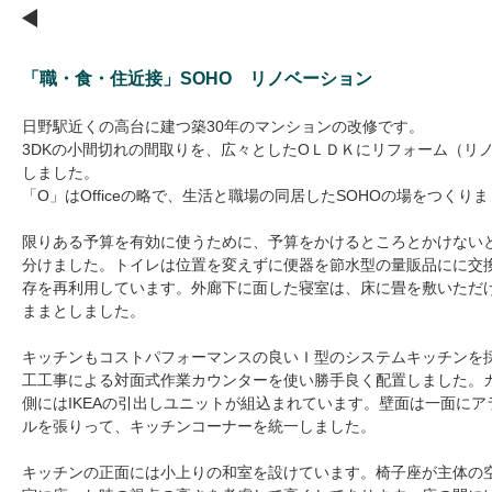
Q＆A
「職・食・住近接」SOHO リノベーション
新築
リフォーム
そ
日野駅近くの高台に建つ築30年のマンションの改修です。
3DKの小間切れの間取りを、広々としたOＬＤＫにリフォーム（リ
しました。
新着情報
「O」はOfficeの略で、生活と職場の同居したSOHOの場をつくり
限りある予算を有効に使うために、予算をかけるところとかけない
分けました。トイレは位置を変えずに便器を節水型の量販品にに交
コラム
プレスリリース
存を再利用しています。外廊下に面した寝室は、床に畳を敷いただ
ままとしました。
キッチンもコストパフォーマンスの良いＩ型のシステムキッチンを
ちくらの会
セミナー・
工工事による対面式作業カウンターを使い勝手良く配置しました。
側にはIKEAの引出しユニットが組込まれています。壁面は一面にア
ルを張りって、キッチンコーナーを統一しました。
太田陽子の何でもノート
キッチンの正面には小上りの和室を設けています。椅子座が主体の