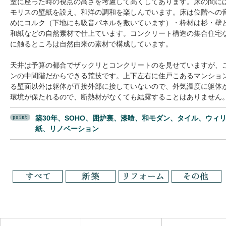
室に座った時の視点の高さを考慮して高くしてあります。床の間に
モリスの壁紙を設え、和洋の調和を楽しんでいます。床は位階への
めにコルク（下地にも吸音パネルを敷いています）・枠材は杉・壁
和紙などの自然素材で仕上ています。コンクリート構造の集合住宅
に触るところは自然由来の素材で構成しています。
天井は予算の都合でザックリとコンクリートのを見せていますが、
ンの中間階だからできる荒技です。上下左右に住戸こあるマンショ
る壁面以外は躯体が直接外部に接していないので、外気温度に躯体
環境が保たれるので、断熱材がなくても結露することはありません
築30年、SOHO、囲炉裏、漆喰、和モダン、タイル、ウィ
紙、リノベーション