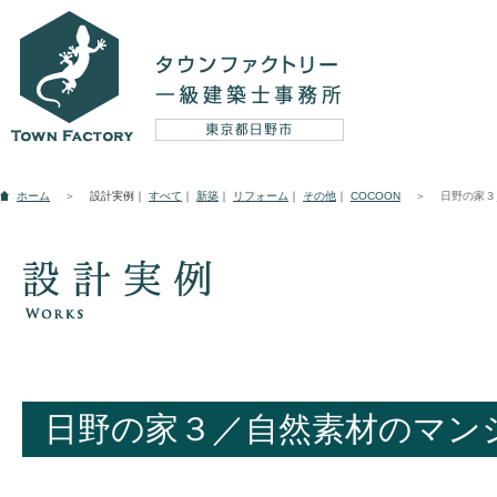
設計実例
ホーム
＞
設計実例｜
すべて
｜
新築
｜
リフォーム
｜
その他
｜
COCOON
＞
日野の家３
新築
リフォーム
そ
コンセプト
日野の家３／自然素材のマン
5つのテーマ