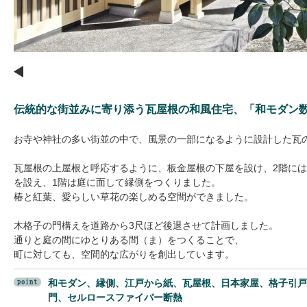
Q＆A
新築
リフォーム
そ
伝統的な街並みに寄り添う瓦屋根の和風住宅、「和モダン
新着情報
お寺や神社の多い街並の中で、風景の一部になるように設計した瓦
瓦屋根の上屋根と呼応するように、板金屋根の下屋を設け、2階に
コラム
プレスリリース
を設え、1階は庭に面して縁側をつくりました。
椿と紅葉、愛らしい草花の楽しめる空間ができました。
ちくらの会
セミナー・
木格子の門構えを道路から3尺ほど後退させて計画しました。
通りと庭の間にゆとりある間（ま）をつくることで、
町に対しても、空間的な広がりを創出しています。
太田陽子の何でもノート
和モダン、縁側、江戸から紙、瓦屋根、日本家屋、格子引戸
門、セルロースファイバー断熱