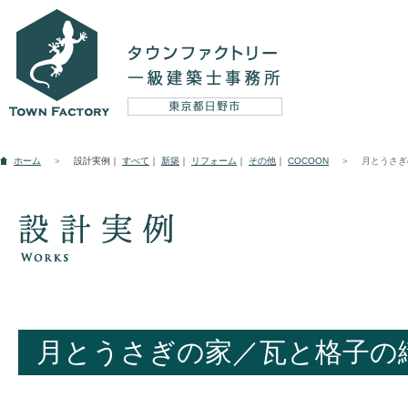
設計実例
ホーム
＞
設計実例｜
すべて
｜
新築
｜
リフォーム
｜
その他
｜
COCOON
＞
月とうさぎ
新築
リフォーム
そ
コンセプト
月とうさぎの家／瓦と格子の
5つのテーマ