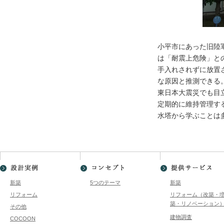
小平市にあった旧陸
は「耐震上危険」と
手入れされずに放置
な原因と推測できる
東日本大震災でも目
定期的に維持管理す
水塔から学ぶことは
新築
5つのテーマ
新築
リフォーム
リフォーム（改築・
築・リノベーション
その他
建物調査
COCOON