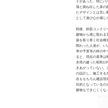
ドがあった。特にバ
場と跳ね出した床の
たデザインとは言い
として遊び心が感じ
戦後、鉄筋コンクリ
建物から感じ取れる
築を取り巻く社会構
関わった人達が、い
準や予算等の枠の中
ると、現在の基準は
水塔の建った昭和1
きあがっていない。
の設計し、施工する
在ももちろん建設現
目的となっているの
建物もできにくくな