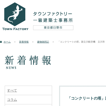
設計実例
ホーム
＞
新着情報
＞
建物雑想記
＞
「コンクリートの塔」新立川航空機 立川市
新築
リフォーム
そ
コンセプト
すべて
「コンクリートの塔」
コラム
5つのテーマ