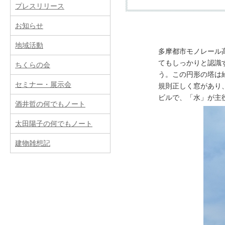
プレスリリース
お知らせ
提供サービス
地域活動
多摩都市モノレール
てもしっかりと認識
ちくらの会
新築
リフォーム（改築
う。この円形の塔は
セミナー・展示会
規則正しく窓があり
ビルで、「水」が主
酒井哲の何でもノート
費用
太田陽子の何でもノート
建物雑想記
事務所案内
業務内容
所属建築士