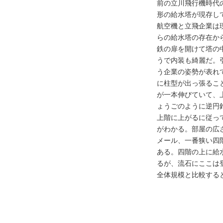
前の立川飛行機時代
形の給水塔が現存し
航空機と立飛企業は
らの給水塔の存在か
鉄の扉を開けて塔の
うで内装も綺麗だ。
う企業の姿勢が表れ
に柱型が出っ張るこ
が一本伸びていて、
ょうごのように逆円
上階に上がるに従っ
がわかる。部屋の広さ
メール、一番狭い四階
ある。四階の上に給
るが、流石にここは
全体規模と比較する