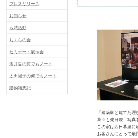
プレスリリース
お知らせ
提供サービス
地域活動
ちくらの会
新築
リフォーム（改築
セミナー・展示会
酒井哲の何でもノート
費用
太田陽子の何でもノート
建物雑想記
事務所案内
「建築家と建てた理想
業務内容
所属建築士
我々も先日竣工写真
この家は西日暮里に
お客さんにとって最