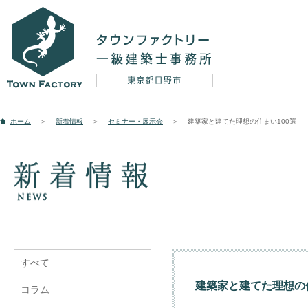
設計実例
ホーム
＞
新着情報
＞
セミナー・展示会
＞
建築家と建てた理想の住まい100選
新築
リフォーム
そ
コンセプト
すべて
建築家と建てた理想の住
コラム
5つのテーマ