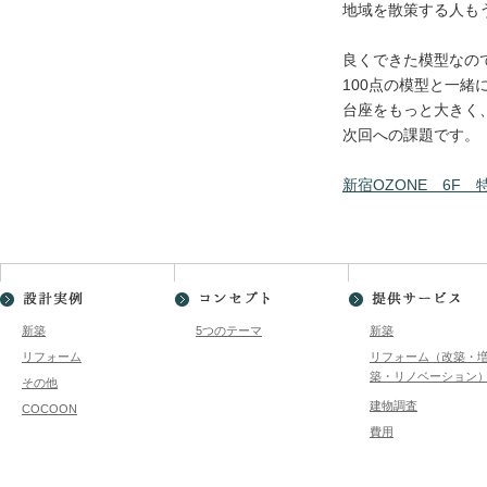
Q＆A
地域を散策する人も
良くできた模型なの
100点の模型と一
新築
リフォーム
そ
台座をもっと大きく
次回への課題です。
新宿OZONE 6F 
新着情報
コラム
プレスリリース
新築
5つのテーマ
新築
ちくらの会
セミナー・
リフォーム
リフォーム（改築・
築・リノベーション
その他
建物調査
COCOON
太田陽子の何でもノート
費用