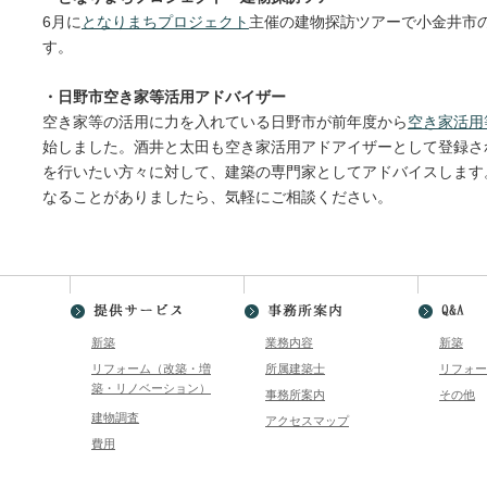
6月に
となりまちプロジェクト
主催の建物探訪ツアーで小金井市
す。
・日野市空き家等活用アドバイザー
空き家等の活用に力を入れている日野市が前年度から
空き家活用等
始しました。酒井と太田も空き家活用アドアイザーとして登録さ
を行いたい方々に対して、建築の専門家としてアドバイスします
なることがありましたら、気軽にご相談ください。
新築
業務内容
新築
リフォーム（改築・増
所属建築士
リフォー
築・リノベーション）
事務所案内
その他
建物調査
アクセスマップ
費用