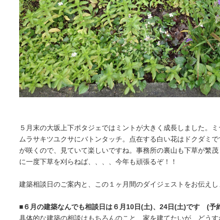
５月末の大坂上下ポタジェではミントが大きく成長しました。ミ
ムラサキツユクサにバトンタッチ。点在する白い花はドクダミで
が咲くので、見ていて楽しいですね。事務所の裏山も下草が繁茂
に一度下草を刈らねば、、、、今年も頑張るぞ！！
建築相談日のご案内と、この１ヶ月間のダイジェストをお伝えし
■６月の建築なんでも相談日は６月10日(土)、24日(土)です (予
具体的な建築の相談はもちろんのこと、家を建てたいが、どうす