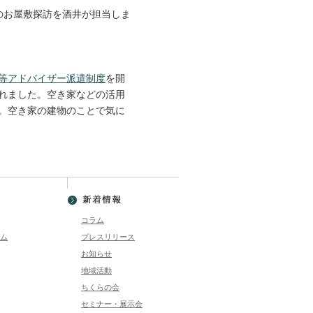
のお屋敷探訪を酒井が担当しま
アドバイザー派遣制度
を開
れました。空き家などの活用
。空き家の建物のことで気に
コラム
ム
プレスリリース
お知らせ
地域活動
ちくらの会
セミナー・展示会