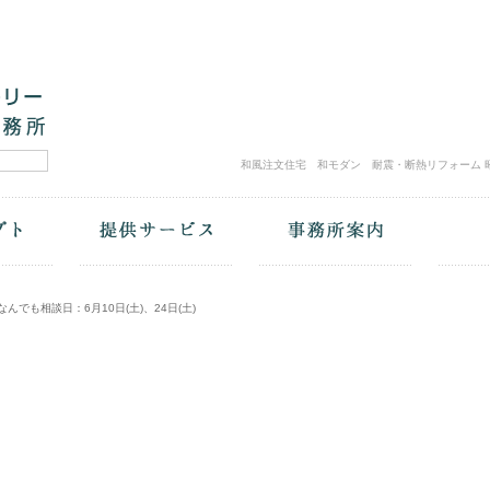
和風注文住宅 和モダン 耐震・断熱リフォーム 昭
なんでも相談日：6月10日(土)、24日(土)