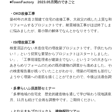
■TownFactory 2023.05月間のできごと
・OKD改修工事
築40年の木造２階建て住宅の改修工事。大叔父の残した上質な
リフォームするプロジェクトです。耐震補強工事がほぼ終了しま
に悩みましたが、最小限の解体でなんとかなりそうです。
・ISI増改築工事
検査済証のない木造住宅の増改築プロジェクトです。子供たちの
い！」という切実な要望からプロジェクトはスタートしました。
い」、「工事現場監理者が建築士でない」という２つの大きなハ
あきらめリフォームのための既存建物の調査から進めました。そ
の検査報告書が残っていたことがわかり、増築の可能性も並行し
ようやく増築への道筋を描くことができたので、今後は法適合調
・多摩らいふ倶楽部セミナー
「多摩地域の住宅史 歴史的建造物を通して学び味わう現地講座」
月、11月も続けて企画を調整中です。ご期待ください。
・となりまちプロジェクト 建物探訪ツアー