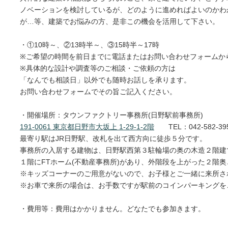
ノベーションを検討しているが、どのように進めればよいのかわ
が…等、建築でお悩みの方、是非この機会を活用して下さい。
・①10時～、②13時半～、③15時半～17時
※ご希望の時間を前日までに電話またはお問い合わせフォームか
※具体的な設計や調査等のご相談・ご依頼の方は
「なんでも相談日」以外でも随時お話しを承ります。
お問い合わせフォームでその旨ご記入ください。
・開催場所：タウンファクトリー事務所(日野駅前事務所)
191-0061 東京都日野市大坂上 1-29-1-2階
TEL：042-582-39
最寄り駅はJR日野駅、改札を出て西方向に徒歩５分です。
事務所の入居する建物は、日野駅西第３駐輪場の奥の木造２階建
１階にFTホーム(不動産事務所)があり、外階段を上がった２階
※キッズコーナーのご用意がないので、お子様とご一緒に来所さ
※お車で来所の場合は、お手数ですが駅前のコインパーキングを
・費用等：費用はかかりません。どなたでも参加きます。