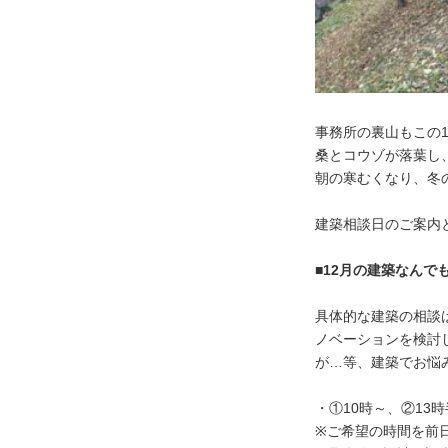
Q＆A
新築
リフォーム
そ
事務所の裏山もこの
桑とコウゾが落葉し
新着情報
朝の寒むくなり、冬
建築相談日のご案内
コラム
プレスリリース
■12月の建築なんでも
具体的な建築の相談
ちくらの会
セミナー・
ノベーションを検討
が…等、建築でお悩
太田陽子の何でもノート
・①10時～、②13時
※ご希望の時間を前