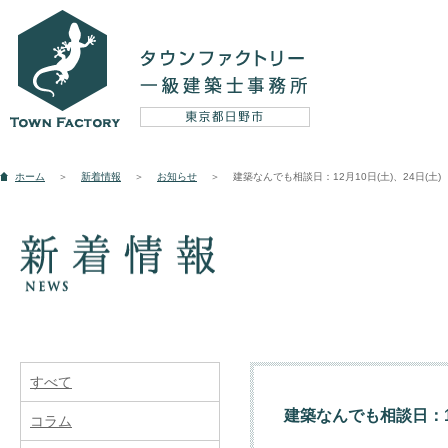
設計実例
ホーム
＞
新着情報
＞
お知らせ
＞
建築なんでも相談日：12月10日(土)、24日(土)
新築
リフォーム
そ
コンセプト
すべて
建築なんでも相談日：12
コラム
5つのテーマ