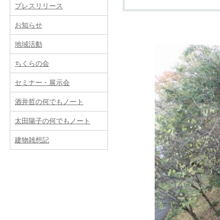
プレスリリース
お知らせ
提供サービス
地域活動
ちくらの会
新築
リフォーム（改築
セミナー・展示会
酒井哲の何でもノート
費用
太田陽子の何でもノート
建物雑想記
事務所案内
業務内容
所属建築士