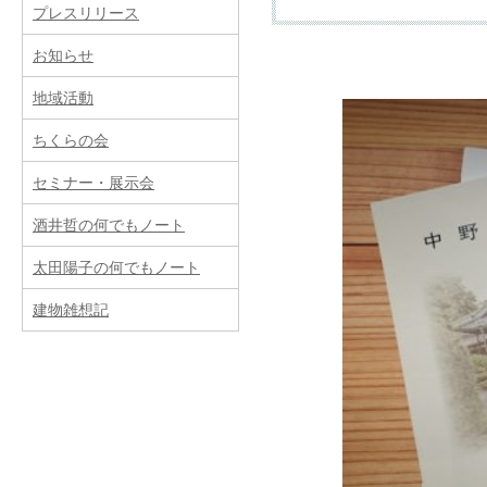
プレスリリース
お知らせ
提供サービス
地域活動
ちくらの会
新築
リフォーム（改築
セミナー・展示会
酒井哲の何でもノート
費用
太田陽子の何でもノート
建物雑想記
事務所案内
業務内容
所属建築士