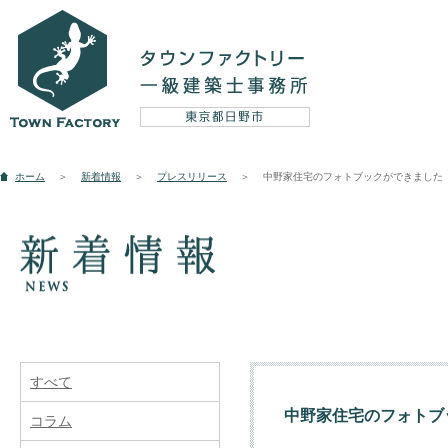
設計実例
ホーム
＞
新着情報
＞
プレスリリース
＞
中野家住宅のフォトブックができました
新築
リフォーム
そ
コンセプト
すべて
中野家住宅のフォトブ
コラム
5つのテーマ