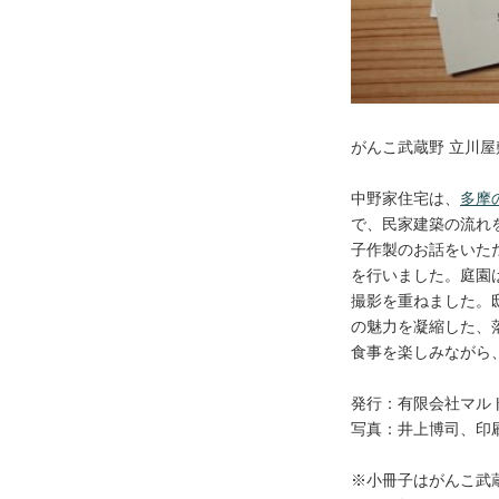
Q＆A
新築
リフォーム
そ
がんこ武蔵野 立川屋
新着情報
中野家住宅は、
多摩
で、民家建築の流れ
子作製のお話をいた
を行いました。庭園
コラム
プレスリリース
撮影を重ねました。
の魅力を凝縮した、
食事を楽しみながら
ちくらの会
セミナー・
発行：有限会社マルト、
写真：井上博司、印
太田陽子の何でもノート
※小冊子はがんこ武