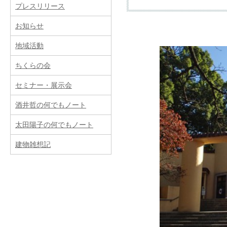
プレスリリース
お知らせ
提供サービス
地域活動
ちくらの会
新築
リフォーム（改築
セミナー・展示会
酒井哲の何でもノート
費用
太田陽子の何でもノート
建物雑想記
事務所案内
業務内容
所属建築士