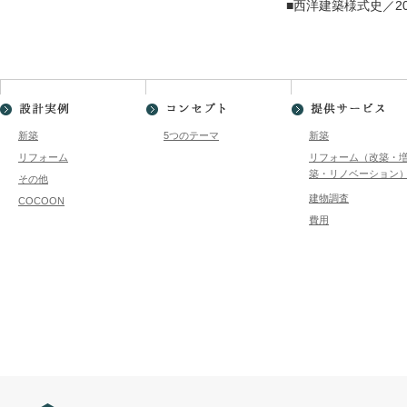
■西洋建築様式史／2
新築
5つのテーマ
新築
リフォーム
リフォーム（改築・
築・リノベーション
その他
建物調査
COCOON
費用