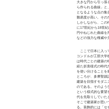
大きな円から引っ張
ら作られる曲線」と
となるような点の集
難易度が高い。その
しかしながら、この
に17世紀から18
円やねじれた曲線を
などの強力な権威や
ここで日本に入って
コンドルが工部大学
は時代ごとの建築の
経た折衷様式の時代
を使い分けることを
ところが、多摩聖蹟
建築を目指すモダニ
のである。そのよう
という様式的な要望
代を先取りしていた
そこで建築家が思い
る。装飾的には「セ