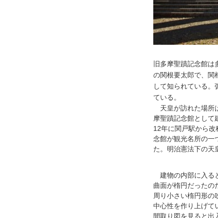
Q＆A
新築
リフォーム
そ
旧多摩聖蹟記念館は
の関根要太郎で、関
新着情報
して知られている。
ている。
天皇が訪れた場所は
摩聖蹟記念館として
コラム
プレスリリース
12年に関戸駅から
念館が観光名所の一
た。明治憲法下の天
ちくらの会
セミナー・
建物の内部に入ると
曲面が楕円だったの
太田陽子の何でもノート
周り小さい楕円形の
中心性を作り上げて
間取り図を見ると出