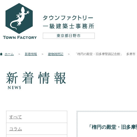
設計実例
ホーム
＞
新着情報
＞
建物雑想記
＞
「楕円の殿堂・旧多摩聖蹟記念館」 多摩市
新築
リフォーム
そ
コンセプト
すべて
「楕円の殿堂・旧多摩
コラム
5つのテーマ