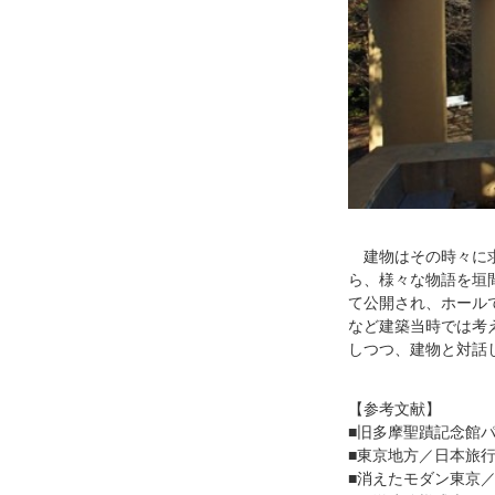
建物はその時々に求
ら、様々な物語を垣
て公開され、ホール
など建築当時では考
しつつ、建物と対話
【参考文献】
■旧多摩聖蹟記念館
■東京地方／日本旅
■消えたモダン東京