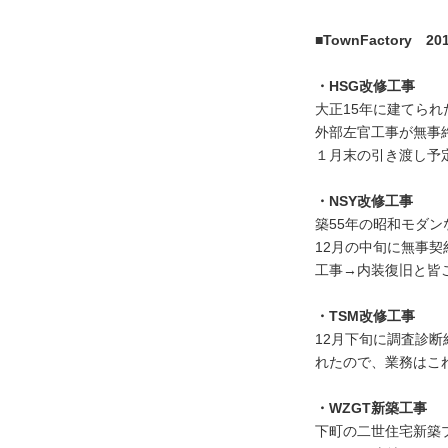
■TownFactory 2
・HSG改修工事
大正15年に建てら
外部左官工事が無事
１月末の引き渡し予
・NSY改修工事
築55年の昭和モダ
12月の中旬に無事
工事→内装復旧と皆
・TSM
改修工事
12月下旬に調査診
れたので、業務はこ
・WZGT新築
工事
下町の二世住宅新築