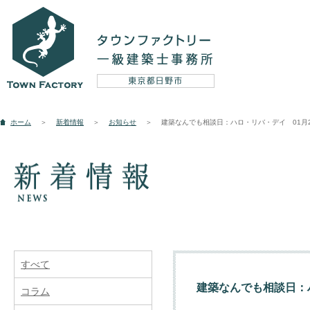
設計実例
ホーム
＞
新着情報
＞
お知らせ
＞
建築なんでも相談日：ハロ・リバ・デイ 01月
新築
リフォーム
そ
コンセプト
すべて
建築なんでも相談日：ハ
コラム
5つのテーマ