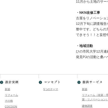
11月から土地のサ
・
NKN
改修工事
古屋をリノベーショ
12月下旬に調査報
整中です。どちらの
できそう！！と妄想
・地域活動
ひの市民大学12月
発見PJの活動と桑
新築
5つのテーマ
新築
リフォーム
リフォーム（改築・
築・リノベーション
その他
建物調査
COCOON