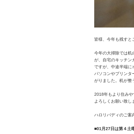
Q＆A
新築
リフォーム
そ
皆様、今年も残すと
新着情報
今年の大掃除では机
が、自宅のキッチン
ですが、中途半端に
パソコンやプリンタ
コラム
プレスリリース
がりました。机が整
2018年もより住み
ちくらの会
セミナー・
よろしくお願い致し
ハロリバディのご案
太田陽子の何でもノート
■01月27日は第４