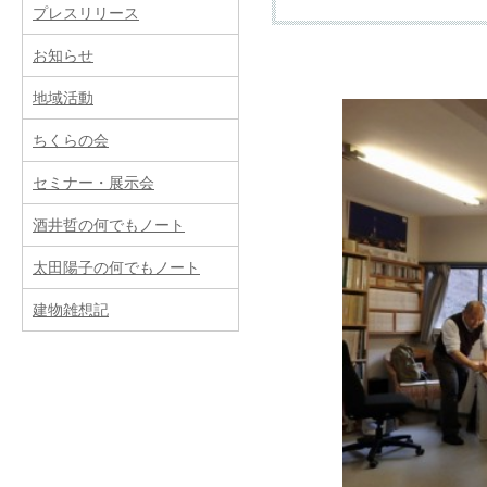
プレスリリース
お知らせ
提供サービス
地域活動
ちくらの会
新築
リフォーム（改築
セミナー・展示会
酒井哲の何でもノート
費用
太田陽子の何でもノート
建物雑想記
事務所案内
業務内容
所属建築士